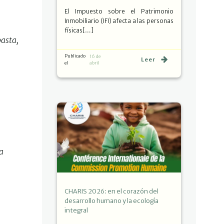
El Impuesto sobre el Patrimonio
Inmobiliario (IFI) afecta a las personas
físicas[…]
basta,
Publicado
16 de
Leer
el
abril
na
CHARIS 2026: en el corazón del
desarrollo humano y la ecología
integral