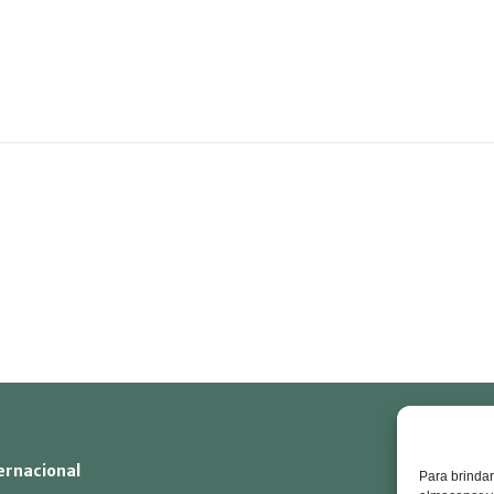
De
ernacional
Para brindar