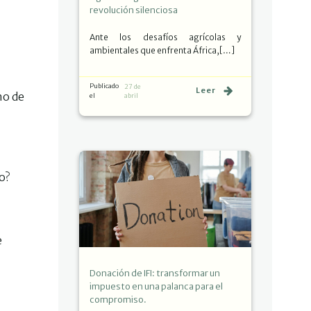
revolución silenciosa
Ante los desafíos agrícolas y
ambientales que enfrenta África,[…]
Publicado
27 de
Leer
no de
el
abril
o?
e
Donación de IFI: transformar un
impuesto en una palanca para el
compromiso.