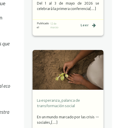
que
Del 1 al 3 de mayo de 2026 se
celebrará la primera conferencia[…]
un
Publicado
12 de
Leer
el
marzo
s que
al eco
La esperanza, palanca de
transformación social
estra
En un mundo marcado por las crisis —
sociales,[…]