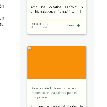
dón
Ante los desafíos agrícolas y
ambientales que enfrenta África,[…]
 un
 tu
Publicado
27 de
Leer
el
abril
Donación de IFI: transformar un
impuesto en una palanca para el
compromiso.
El Impuesto sobre el Patrimonio