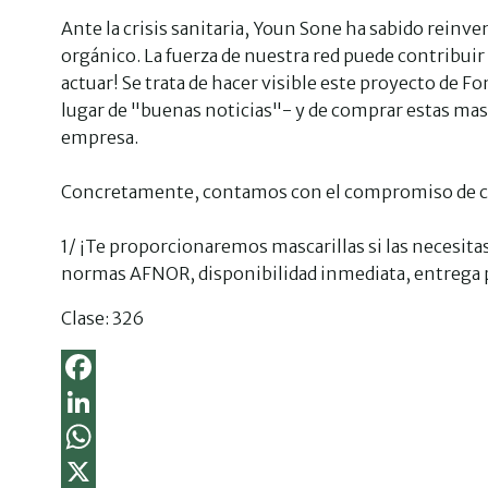
Ante la crisis sanitaria, Youn Sone ha sabido reinv
orgánico. La fuerza de nuestra red puede contribuir
actuar! Se trata de hacer visible este proyecto de F
lugar de "buenas noticias"- y de comprar estas masca
empresa.
Concretamente, contamos con el compromiso de ca
1/ ¡Te proporcionaremos mascarillas si las necesitas
normas AFNOR, disponibilidad inmediata, entrega pos
Clase:
326
F
a
L
c
i
e
W
n
b