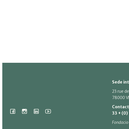
Sede in
23 rue de
78000 V
Contac
33 + (0)
Fondacio