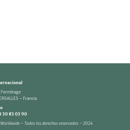
ternacional
 l'ermitage
ERSALLES – Francia
to
 1 30 83 03 90
 Worldwide – Todos los derechos reservados – 2024