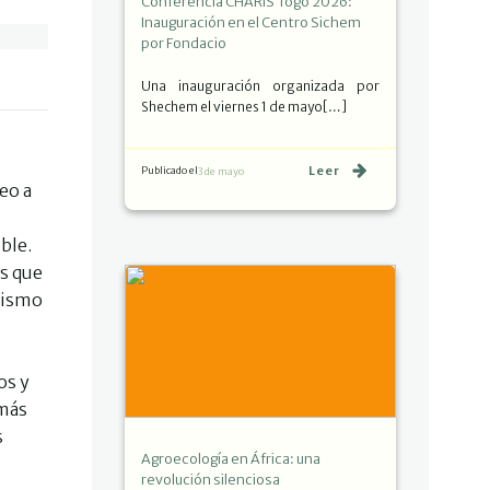
Conferencia CHARIS Togo 2026:
Inauguración en el Centro Sichem
por Fondacio
Una inauguración organizada por
Shechem el viernes 1 de mayo[…]
Leer
Publicado el
3 de mayo
eo a
ble.
es que
 mismo
os y
 más
s
Agroecología en África: una
revolución silenciosa