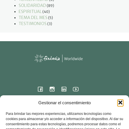
SOLIDARIDAD
(89)
ESPIRITUAL
(40)
TEMA DEL MES
(5)
TESTIMONIOS
(3)
Gestionar el consentimiento
Sede internacional
Para brindar las mejores experiencias, utilizamos tecnologías como
23 rue de l'ermitage
cookies para almacenar y/o acceder a información del dispositivo. Al dar su
78000 VERSALLES – Francia
consentimiento para estas tecnologías, podremos procesar datos como el