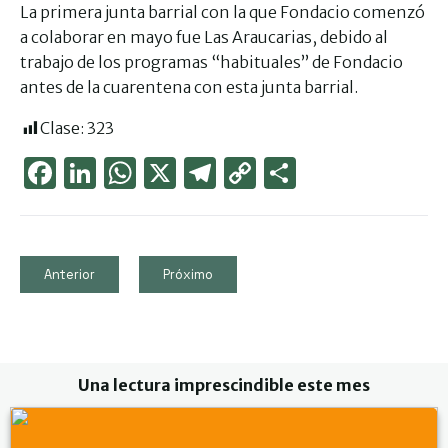
La primera junta barrial con la que Fondacio comenzó
a colaborar en mayo fue Las Araucarias, debido al
trabajo de los programas “habituales” de Fondacio
antes de la cuarentena con esta junta barrial.
Clase:
323
Face
Link
Wha
X
Tele
Cop
Part
boo
edIn
tsAp
gra
y
ager
k
p
m
Link
Anterior
Próximo
Una lectura imprescindible este mes