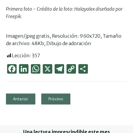
Primera foto - Crédito de la foto: Halayalex diseñado por
Freepik.
Imagen/jpeg gratis, Resolución: 960x720, Tamaño
de archivo: 48Kb, Dibujo de adoración
Lección:
357
Face
Link
Wha
X
Tele
Cop
Part
boo
edIn
tsAp
gra
y
ager
k
p
m
Link
Anterior
Próximo
Una lectura imprescindible este mes