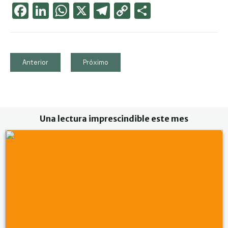
Face
Link
Wha
X
Tele
Cop
Part
boo
edIn
tsAp
gra
y
ager
k
p
m
Link
Anterior
Próximo
Una lectura imprescindible este mes