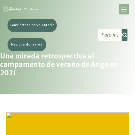
Conviértete en voluntario
Haz una donación
Una mirada retrospectiva al
campamento de verano de Ange en
2021