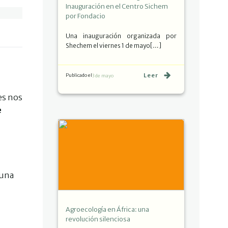
Inauguración en el Centro Sichem
por Fondacio
Una inauguración organizada por
Shechem el viernes 1 de mayo[…]
Leer
Publicado el
3 de mayo
es nos
e
 una
Agroecología en África: una
revolución silenciosa