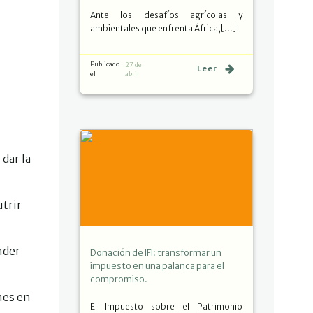
Ante los desafíos agrícolas y
ambientales que enfrenta África,[…]
Publicado
27 de
Leer
el
abril
dar la
utrir
nder
Donación de IFI: transformar un
impuesto en una palanca para el
compromiso.
nes en
El Impuesto sobre el Patrimonio