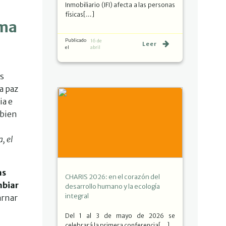
Inmobiliario (IFI) afecta a las personas
físicas[…]
rma
Publicado
16 de
Leer
el
abril
os
a paz
ia e
 bien
, el
as
CHARIS 2026: en el corazón del
mbiar
desarrollo humano y la ecología
integral
arnar
Del 1 al 3 de mayo de 2026 se
celebrará la primera conferencia[…]