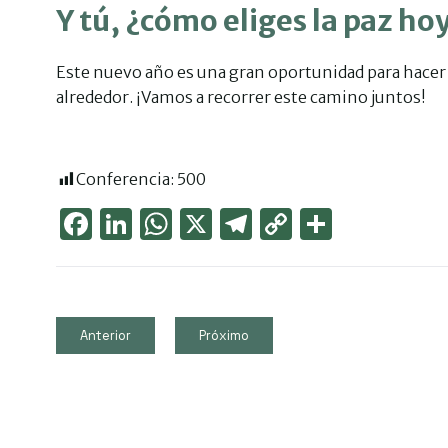
Y tú, ¿cómo eliges la paz ho
Este nuevo año es una gran oportunidad para hacer d
alrededor. ¡Vamos a recorrer este camino juntos!
Conferencia:
500
Face
Link
Wha
X
Tele
Cop
Part
boo
edIn
tsAp
gra
y
ager
k
p
m
Link
Anterior
Próximo