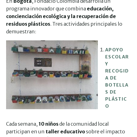
En
Bogotá
, Fondacio Colombia desarrolla un
programa innovador que combina
educación,
concienciación ecológica y la recuperación de
residuos plásticos
. Tres actividades principales lo
demuestran:
APOYO
ESCOLAR
Y
RECOGID
A DE
BOTELLA
S DE
PLÁSTIC
O
Cada semana,
10 niños
de la comunidad local
participan en un
taller educativo
sobre el impacto