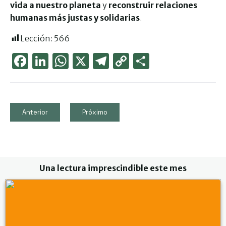
vida a nuestro planeta
y
reconstruir relaciones
humanas más justas y solidarias
.
Lección:
566
Face
Link
Wha
X
Tele
Cop
Part
boo
edIn
tsAp
gra
y
ager
k
p
m
Link
Anterior
Próximo
Una lectura imprescindible este mes