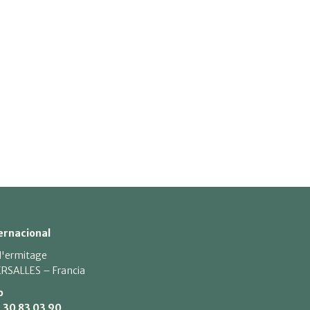
ernacional
 l'ermitage
RSALLES – Francia
o
1 30 83 03 90