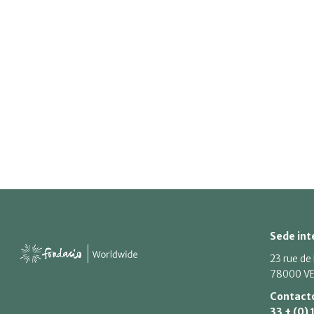
Sede int
23 rue de
78000 VE
Contact
33 + (0) 