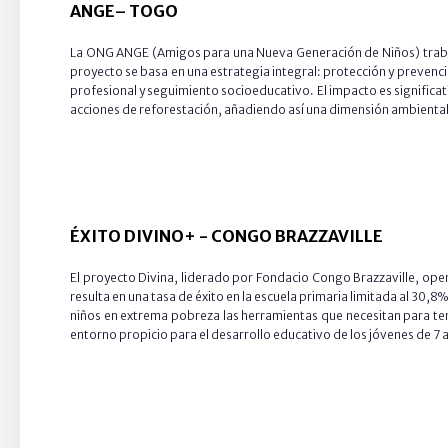
ANGE
–
TOGO
La ONG ANGE (Amigos para una Nueva Generación de Niños) trabaja 
proyecto se basa en una estrategia integral: protección y prevenció
profesional y seguimiento socioeducativo. El impacto es significa
acciones de reforestación, añadiendo así una dimensión ambiental 
ÉXITO DIVINO+ - CONGO BRAZZAVILLE
El proyecto Divina, liderado por Fondacio Congo Brazzaville, ope
resulta en una tasa de éxito en la escuela primaria limitada al 30
niños en extrema pobreza las herramientas que necesitan para ten
entorno propicio para el desarrollo educativo de los jóvenes de 7 a