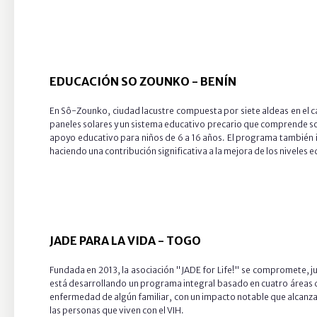
EDUCACIÓN SO ZOUNKO
-
BENÍN
En Sô-Zounko, ciudad lacustre compuesta por siete aldeas en el c
paneles solares y un sistema educativo precario que comprende solo
apoyo educativo para niños de 6 a 16 años. El programa también in
haciendo una contribución significativa a la mejora de los niveles e
JADE PARA LA VIDA
-
TOGO
Fundada en 2013, la asociación "JADE for Life!" se compromete, jun
está desarrollando un programa integral basado en cuatro áreas de
enfermedad de algún familiar, con un impacto notable que alcanza 
las personas que viven con el VIH.