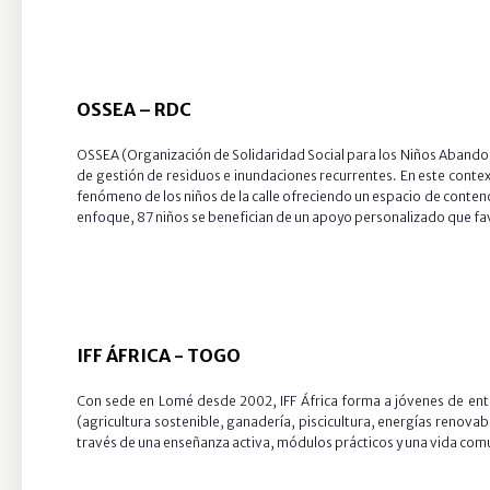
OSSEA
–
RDC
OSSEA (Organización de Solidaridad Social para los Niños Abandon
de gestión de residuos e inundaciones recurrentes. En este contex
fenómeno de los niños de la calle ofreciendo un espacio de contenci
enfoque, 87 niños se benefician de un apoyo personalizado que favo
IFF ÁFRICA -
TOGO
Con sede en Lomé desde 2002, IFF África forma a jóvenes de ent
(agricultura sostenible, ganadería, piscicultura, energías renova
través de una enseñanza activa, módulos prácticos y una vida comun