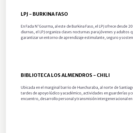
LPJ -
BURKINA FASO
En Fada N'Gourma, al este de Burkina Faso, el LPJ ofrece desde 20
diurnas, el LPJ organiza clases nocturnas para jóvenes y adultos 
garantizar un entorno de aprendizaje estimulante, seguro y sosteni
BIBLIOTECA LOS ALMENDROS -
CHILI
Ubicada en el marginal barrio de Huechuraba, al norte de Santiago
tardes de apoyo lúdico y académico, actividades en guarderías y co
encuentro, desarrollo personal y transmisión intergeneracional en