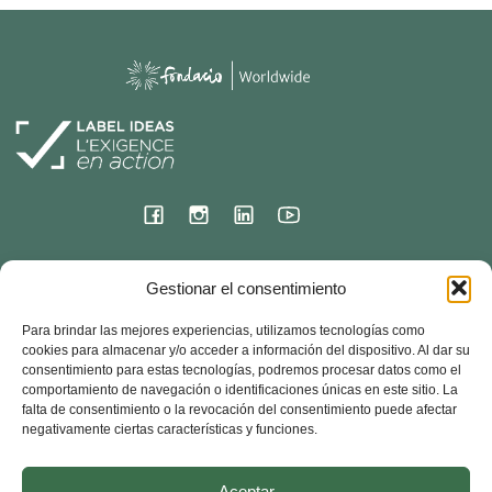
Sede internacional
Gestionar el consentimiento
23 rue de l'ermitage
Para brindar las mejores experiencias, utilizamos tecnologías como
78000 VERSALLES – Francia
cookies para almacenar y/o acceder a información del dispositivo. Al dar su
consentimiento para estas tecnologías, podremos procesar datos como el
Contacto
comportamiento de navegación o identificaciones únicas en este sitio. La
33 + (0) 1 30 83 03 90
falta de consentimiento o la revocación del consentimiento puede afectar
negativamente ciertas características y funciones.
Fondacio Worldwide – Todos los derechos reservados – 2024
Aceptar