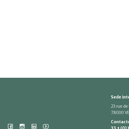
Sede int
23 rue de
78000 VE
Contact
33 + (0) 