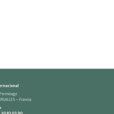
ernacional
 l'ermitage
RSALLES – Francia
o
1 30 83 03 90