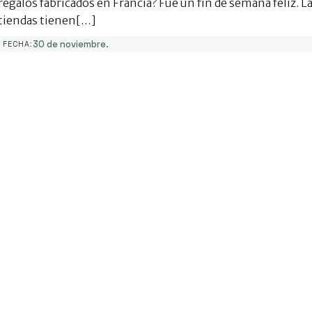
regalos fabricados en Francia? Fue un fin de semana feliz. L
tiendas tienen[…]
30 de noviembre.
FECHA: