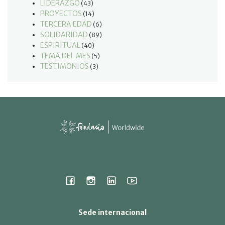
LIDERAZGO
(43)
PROYECTOS
(14)
TERCERA EDAD
(6)
SOLIDARIDAD
(89)
ESPIRITUAL
(40)
TEMA DEL MES
(5)
TESTIMONIOS
(3)
Sede internacional