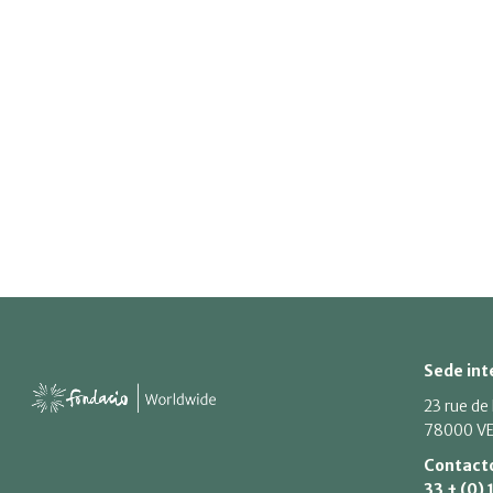
Sede int
23 rue de
78000 VE
Contact
33 + (0) 