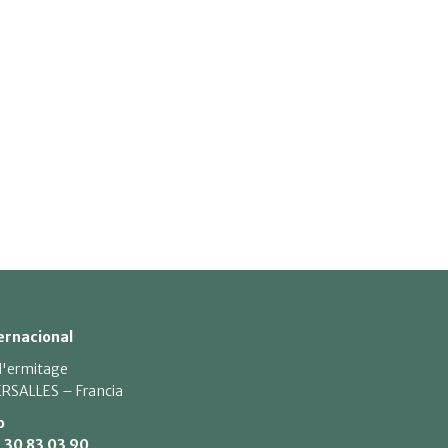
ernacional
 l'ermitage
RSALLES – Francia
o
1 30 83 03 90