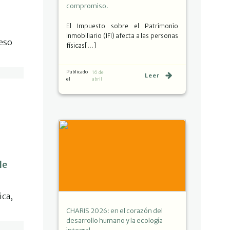
compromiso.
El Impuesto sobre el Patrimonio
Inmobiliario (IFI) afecta a las personas
reso
físicas[…]
Publicado
16 de
Leer
el
abril
le
ica,
CHARIS 2026: en el corazón del
desarrollo humano y la ecología