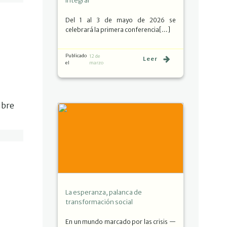
integral
Del 1 al 3 de mayo de 2026 se
celebrará la primera conferencia[…]
Publicado
12 de
Leer
el
marzo
ubre
La esperanza, palanca de
transformación social
En un mundo marcado por las crisis —