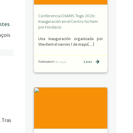
Conferencia CHARIS Togo 2026:
Inauguración en el Centro Sichem
ntes
por Fondacio
nçois
Una inauguración organizada por
Shechem el viernes 1 de mayo[…]
Leer
Publicado el
3 de mayo
 Tras