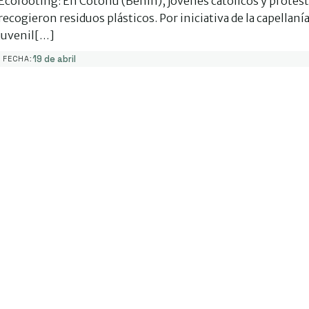
Ecofooting: En Cotonú (Benín), jóvenes católicos y protes
recogieron residuos plásticos. Por iniciativa de la capellaní
juvenil[…]
19 de abril
FECHA: