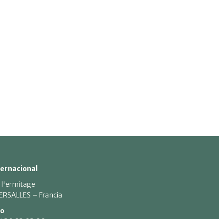
ternacional
 l'ermitage
ERSALLES – Francia
to