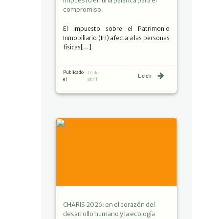
impuesto en una palanca para el
compromiso.
El Impuesto sobre el Patrimonio
Inmobiliario (IFI) afecta a las personas
físicas[…]
Publicado
16 de
Leer
el
abril
CHARIS 2026: en el corazón del
desarrollo humano y la ecología