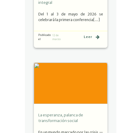
integral
Del 1 al 3 de mayo de 2026 se
celebrará la primera conferencia[…]
Publicado
12 de
Leer
el
marzo
La esperanza, palanca de
transformación social
En un mundo marcado por las crisis —