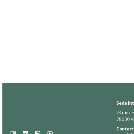
Sede in
23 rue de
78000 V
Contac