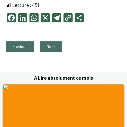
Lecture :
451
Face
Link
Wha
X
Tele
Cop
Part
boo
edIn
tsAp
gra
y
ager
k
p
m
Link
Previous
Next
A Lire absolument ce mois