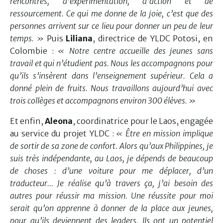
rencontres, d’expérimentation, d’action et de
ressourcement.
Ce qui me donne de la joie, c’est que des
personnes arrivent sur ce lieu pour donner un peu de leur
temps. »
Puis
Liliana
, directrice de YLDC Potosi, en
Colombie :
« Notre centre accueille des jeunes sans
travail et qui n’étudient pas. Nous les accompagnons pour
qu’ils s’insèrent dans l’enseignement supérieur. Cela a
donné plein de fruits. Nous travaillons aujourd’hui avec
trois collèges et accompagnons environ 300 élèves. »
Et enfin,
Aleona
, coordinatrice pour le Laos, engagée
au service du projet YLDC :
« Être en mission implique
de sortir de sa zone de confort. Alors qu’aux Philippines, je
suis très indépendante, au Laos, je dépends de beaucoup
de choses : d’une voiture pour me déplacer, d’un
traducteur… Je réalise qu’à travers ça, j’ai besoin des
autres pour réussir ma mission. Une réussite pour moi
serait qu’on apprenne à donner de la place aux jeunes,
pour qu’ils deviennent des leaders. Ils ont un potentiel