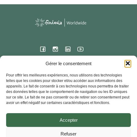
Gérer le consentement
Siège international
Pour offrir les meilleures expériences, nous utilisons des technologies
23 rue de l’ermitage
telles que les cookies pour stocker et/ou accéder aux informations des
78000 VERSAILLES – France
appareils. Le fait de consentir à ces technologies nous permettra de traiter
des données telles que le comportement de navigation ou les ID uniques
Contact
sur ce site. Le fait de ne pas consentir ou de retirer son consentement peut
33 + (0) 1 30 83 03 90
avoir un effet négatif sur certaines caractéristiques et fonctions.
Fondacio Worldwide- Tous droits réservés – 2024
Accepter
Je signale (Abus)
Documents officiels
Foire aux Questions
Refuser