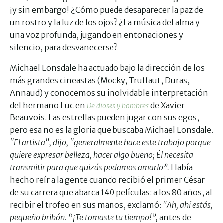
¡y sin embargo! ¿Cómo puede desaparecer la paz de
un rostro y la luz de los ojos? ¿La música del alma y
una voz profunda, jugando en entonaciones y
silencio, para desvanecerse?
Michael Lonsdale ha actuado bajo la dirección de los
más grandes cineastas (Mocky, Truffaut, Duras,
Annaud) y conocemos su inolvidable interpretación
del hermano Luc en
de Xavier
De dioses y hombres
Beauvois. Las estrellas pueden jugar con sus egos,
pero esa no es la gloria que buscaba Michael Lonsdale.
"El artista", dijo, "generalmente hace este trabajo porque
quiere expresar belleza, hacer algo bueno; Él necesita
transmitir para que quizás podamos amarlo”.
Había
hecho reír a la gente cuando recibió el primer César
de su carrera que abarca 140 películas: a los 80 años, al
recibir el trofeo en sus manos, exclamó:
"Ah, ahí estás,
pequeño bribón. “¡Te tomaste tu tiempo!”,
antes de