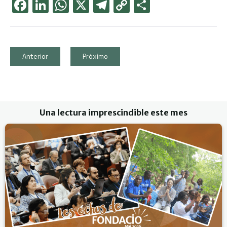
Face
Link
Wha
X
Tele
Cop
Part
boo
edIn
tsAp
gra
y
ager
k
p
m
Link
Anterior
Próximo
Una lectura imprescindible este mes