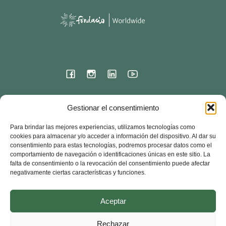
Sede internacional
Gestionar el consentimiento
23 rue de l'ermitage
Para brindar las mejores experiencias, utilizamos tecnologías como
78000 VERSALLES – Francia
cookies para almacenar y/o acceder a información del dispositivo. Al dar su
consentimiento para estas tecnologías, podremos procesar datos como el
Contacto
comportamiento de navegación o identificaciones únicas en este sitio. La
33 + (0) 1 30 83 03 90
falta de consentimiento o la revocación del consentimiento puede afectar
negativamente ciertas características y funciones.
Fondacio Worldwide – Todos los derechos reservados – 2024
Aceptar
Denuncio (Abuso)
Documentos oficiales
Rechazar