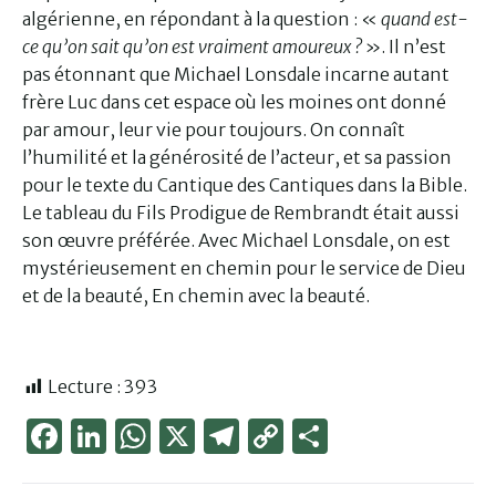
algérienne, en répondant à la question : «
quand est-
ce qu’on sait qu’on est vraiment amoureux ?
». Il n’est
pas étonnant que Michael Lonsdale incarne autant
frère Luc dans cet espace où les moines ont donné
par amour, leur vie pour toujours. On connaît
l’humilité et la générosité de l’acteur, et sa passion
pour le texte du Cantique des Cantiques dans la Bible.
Le tableau du Fils Prodigue de Rembrandt était aussi
son œuvre préférée. Avec Michael Lonsdale, on est
mystérieusement en chemin pour le service de Dieu
et de la beauté, En chemin avec la beauté.
Lecture :
393
Face
Link
Wha
X
Tele
Cop
Part
boo
edIn
tsAp
gra
y
ager