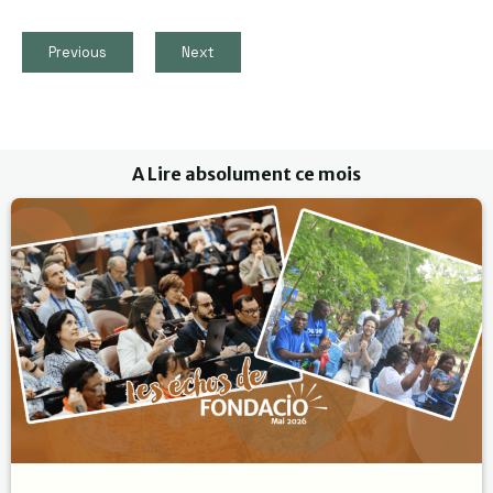
k
p
m
Link
Previous
Next
A Lire absolument ce mois