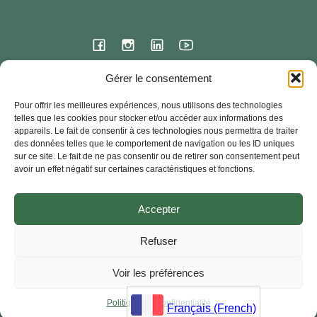
Gérer le consentement
Siège international
Pour offrir les meilleures expériences, nous utilisons des technologies
23 rue de l’ermitage
telles que les cookies pour stocker et/ou accéder aux informations des
78000 VERSAILLES – France
appareils. Le fait de consentir à ces technologies nous permettra de traiter
des données telles que le comportement de navigation ou les ID uniques
Contact
sur ce site. Le fait de ne pas consentir ou de retirer son consentement peut
33 + (0) 1 30 83 03 90
avoir un effet négatif sur certaines caractéristiques et fonctions.
Fondacio Worldwide- Tous droits réservés – 2024
Accepter
Je signale (Abus)
Documents officiels
Foire aux Questions
Refuser
Mentions Légales
RGPD – Politique de confidentialité
Voir les préférences
Politique des cookies
Politique de Confidentialité
Français (French)