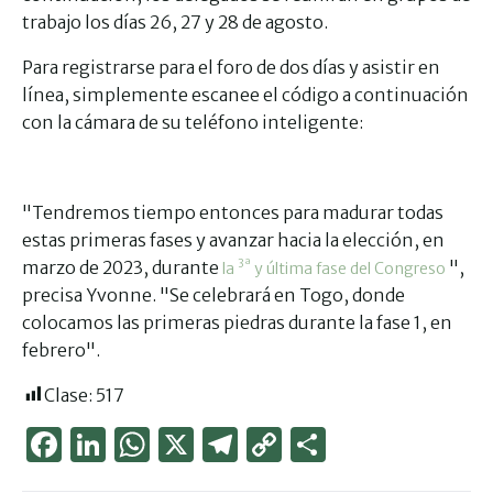
trabajo los días 26, 27 y 28 de agosto.
Para registrarse para el foro de dos días y asistir en
línea, simplemente escanee el código a continuación
con la cámara de su teléfono inteligente:
"Tendremos tiempo entonces para madurar todas
estas primeras fases y avanzar hacia la elección, en
marzo de 2023, durante
",
3ª
la
y última fase del Congreso
precisa Yvonne. "Se celebrará en Togo, donde
colocamos las primeras piedras durante la fase 1, en
febrero".
Clase:
517
Face
Link
Wha
X
Tele
Cop
Part
boo
edIn
tsAp
gra
y
ager