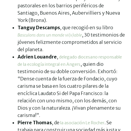
pastorales en los barrios periféricos de
Santiago, Buenos Aires, Aubervilliers y Nueva
York (Bronx).
Tanguy Descamps
, que recogió en su libro
, 30 testimonios de
Basculons dans un monde vi(v)able
jóvenes felizmente comprometidos al servicio
del planeta.
Adrien Louandre
,
delegado diocesano responsable
, quien dio
de la ecología integral en Angers
testimonio de su doble conversión. Exhortó:
“Dense cuenta de la fuerza de Fondacio, cuyo
carisma se basa en los cuatro pilares de la
encíclica Laudato Si del Papa Francisco: la
relación con uno mismo, con los demás, con
Dios y con la naturaleza. ¡Vivan plenamente su
carisma!”.
Pierre Thomas
, de
. Se
la asociación Le Rocher
trabaja para construir una sociedad más justa y