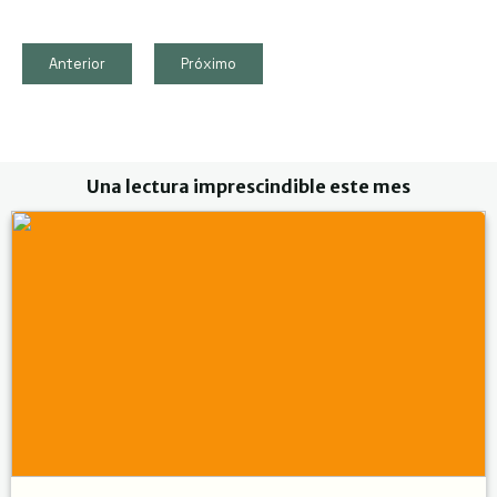
k
p
m
Link
Anterior
Próximo
Una lectura imprescindible este mes