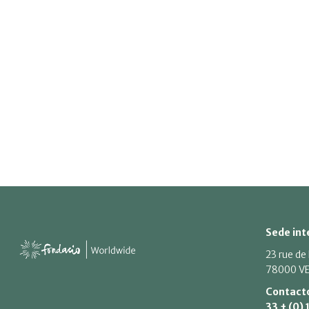
Sede int
23 rue de
78000 VE
Contact
33 + (0) 