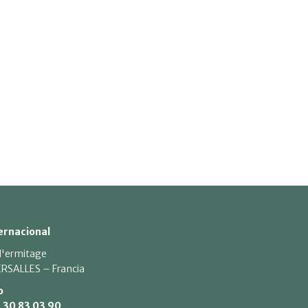
ernacional
 l'ermitage
RSALLES – Francia
o
1 30 83 03 90