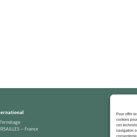
Je
ternational
Pour offrir 
cookies pour
 l’ermitage
Me
ces technolo
RSAILLES – France
navigation ou
Po
consentement