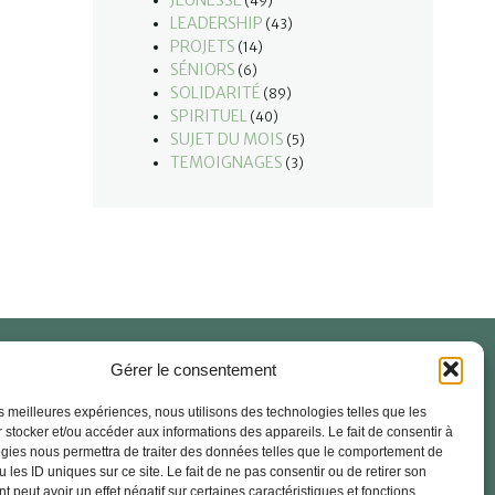
JEUNESSE
(49)
LEADERSHIP
(43)
PROJETS
(14)
SÉNIORS
(6)
SOLIDARITÉ
(89)
SPIRITUEL
(40)
SUJET DU MOIS
(5)
TEMOIGNAGES
(3)
Gérer le consentement
 signale (Abus)
Documents officiels
Foire aux Questions
les meilleures expériences, nous utilisons des technologies telles que les
 stocker et/ou accéder aux informations des appareils. Le fait de consentir à
ntions Légales
RGPD – Politique de confidentialité
gies nous permettra de traiter des données telles que le comportement de
 les ID uniques sur ce site. Le fait de ne pas consentir ou de retirer son
litique des cookies
 peut avoir un effet négatif sur certaines caractéristiques et fonctions.