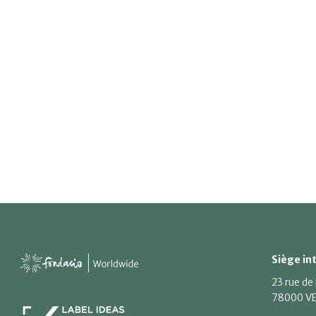
Siège in
23 rue de
78000 VE