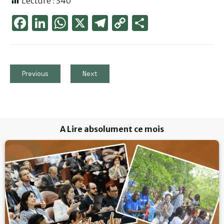
Lecture :
340
Face
Link
Wha
X
Tele
Cop
Part
boo
edIn
tsAp
gra
y
ager
k
p
m
Link
Previous
Next
A Lire absolument ce mois