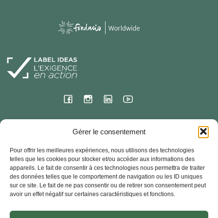
Siège international
Gérer le consentement
23 rue de l’ermitage
Pour offrir les meilleures expériences, nous utilisons des technologies
78000 VERSAILLES – France
telles que les cookies pour stocker et/ou accéder aux informations des
appareils. Le fait de consentir à ces technologies nous permettra de traiter
Contact
des données telles que le comportement de navigation ou les ID uniques
33 + (0) 1 30 83 03 90
sur ce site. Le fait de ne pas consentir ou de retirer son consentement peut
avoir un effet négatif sur certaines caractéristiques et fonctions.
Fondacio Worldwide- Tous droits réservés – 2024