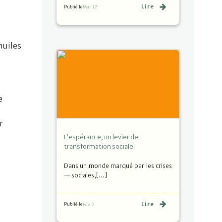
Lire
Publié le
Mar 12
huiles
e
r
L’espérance, un levier de
transformation sociale
Dans un monde marqué par les crises
— sociales,[…]
Lire
Publié le
Fév 2