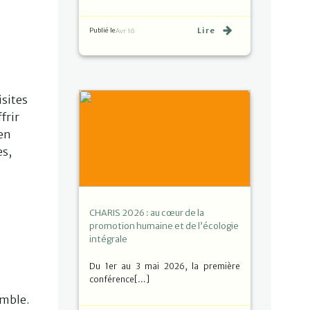
Lire
Publié le
Avr 16
isites
frir
 en
es,
CHARIS 2026 : au cœur de la
promotion humaine et de l’écologie
intégrale
Du 1er au 3 mai 2026, la première
conférence[…]
emble.