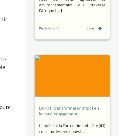
environnementaux que traverse
l’Afrique,[…]
enir
Lire
Publié le
Avr 27
tte
le.
toute
Don IFI : transformer un impôt en
levier d’engagement
L’Impôt sur la Fortune Immobilière (IFI)
concerne les personnes[…]