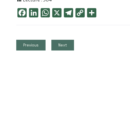
Face
Link
Wha
X
Tele
Cop
Part
boo
edIn
tsAp
gra
y
ager
k
p
m
Link
Previous
Next