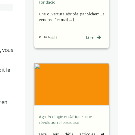
Fondacio
Une ouverture abritée par Sichem Le
vendredi 1er mai[…]
Lire
Publié le
Mai 3
, vous
it le
z en
Agroécologie en Afrique : une
révolution silencieuse
Face aux défis agricoles et