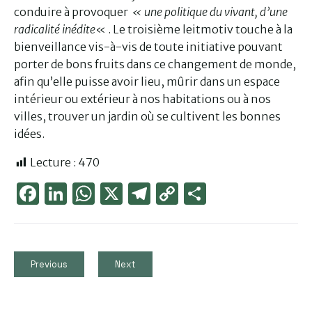
conduire à provoquer
« une politique du vivant, d’une
radicalité inédite
« . Le troisième leitmotiv touche à la
bienveillance vis-à-vis de toute initiative pouvant
porter de bons fruits dans ce changement de monde,
afin qu’elle puisse avoir lieu, mûrir dans un espace
intérieur ou extérieur à nos habitations ou à nos
villes, trouver un jardin où se cultivent les bonnes
idées.
Lecture :
470
Face
Link
Wha
X
Tele
Cop
Part
boo
edIn
tsAp
gra
y
ager
k
p
m
Link
Previous
Next