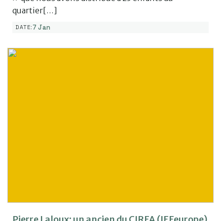
quartier[…]
7 Jan
DATE:
Pierre Laloux: un ancien du CIRFA (IFFeurope)