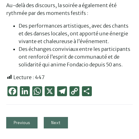
Au-delà des discours, la soirée a également été
rythmée par des moments festifs :
Des performances artistiques, avec des chants
et des danses locales, ont apporté une énergie
vivante et chaleureuse à l’événement.
Des échanges conviviaux entre les participants
ont renforcé l’esprit de communauté et de
solidarité qui anime Fondacio depuis 50 ans.
Lecture :
447
Face
Link
Wha
X
Tele
Cop
Part
boo
edIn
tsAp
gra
y
ager
k
p
m
Link
Previous
Next