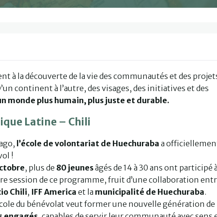
 à la découverte de la vie des communautés et des projet
n continent à l’autre, des visages, des initiatives et des
un monde plus humain, plus juste et durable.
que Latine – Chili
iago,
l’école de volontariat de Huechuraba
a officiellemen
ol !
ctobre
, plus de
80 jeunes
âgés de 14 à 30 ans ont participé à
e session de ce programme, fruit d’une collaboration ent
io Chili
,
IFF America
et la
municipalité de Huechuraba
.
cole du bénévolat veut former une nouvelle génération de
s engagés
, capables de servir leur communauté avec sens 