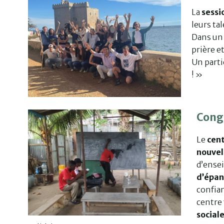
La
sessi
leurs ta
Dans un 
prière e
Un parti
! »
Cong
Le
cen
nouvel
d’ense
d’épa
confian
centre 
social