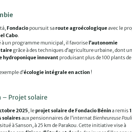
mbie
tá,
Fondacio
poursuit sa
route agroécologique
avec le pro
del Cabo
.
é à un programme municipal, il favorise
l’autonomie
taire
grâce à des techniques d’agriculture urbaine, dont u
 hydroponique innovant
produisant plus de 100 plants de
 exemple d’
écologie intégrale en action
!
 – Projet solaire
octobre 2025
, le
projet solaire de Fondacio Bénin
a remis
 solaires
aux pensionnaires de l’internat
Bienheureuse Paul
 situé à Sanson, à 25 km de Parakou. Cette initiative vise à