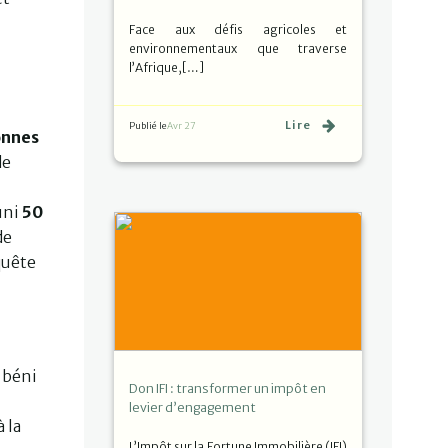
Face aux défis agricoles et
environnementaux que traverse
l’Afrique,[…]
Lire
Publié le
Avr 27
onnes
de
uni
50
de
quête
 béni
Don IFI : transformer un impôt en
levier d’engagement
 la
L’Impôt sur la Fortune Immobilière (IFI)