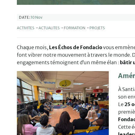
10 Nov
DATE:
ACTIVITES
-
ACTUALITES
-
FORMATION
-
PROJETS
Chaque mois,
Les Échos de Fondacio
vous emmènent
font vibrer notre mouvement à travers le monde. D’u
engagements témoignent d’un même élan :
bâtir 
Améri
À Sant
son env
Le
25 o
premièr
Fondac
Cette é
leader