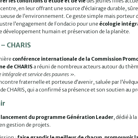
rer les conditions d’étude et de vie
des jeunes filles accue
 centre, en leur offrant une source d’éclairage durable, sûre
tueuse de l’environnement. Ce geste simple mais porteur 
llustre l’engagement de Fondacio pour une
écologie intégr
ie développement humain et préservation de la planète.
 – CHARIS
mière
conférence internationale de la Commission Prom
ne de CHARIS
a réuni de nombreux acteurs autour du thèm
 intégrale et service des pauvres ».
contre fraternelle et porteuse d’avenir, saluée par l’évêqu
de CHARIS, qui a confirmé sa présence et son soutien au pr
ir
e
lancement du programme Génération Leader
, dédié à la
en gestion de projets.
ssion :
faire grandir le meilleur de chacun, promouvoir l