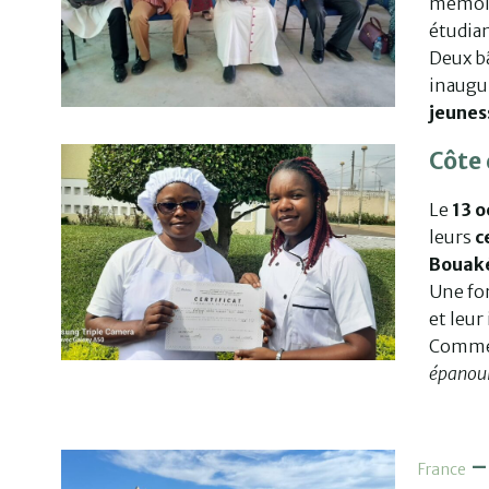
mémoi
étudian
Deux bâ
inaugur
jeunes
Côte 
Le
13 o
leurs
c
Bouak
Une fo
et leu
Comme 
épanoui
– 
France