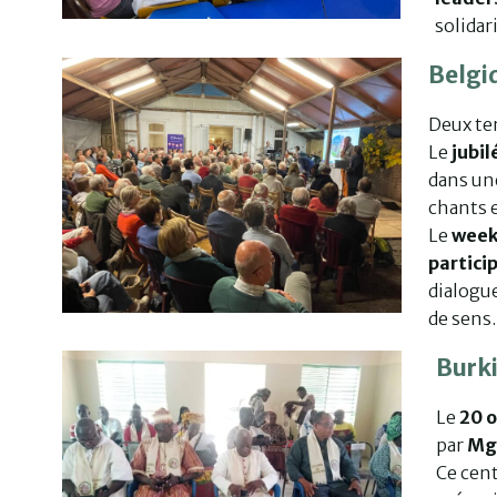
solidar
Belgi
Deux te
Le
jubil
dans un
chants e
Le
week
partici
dialogue
de sens.
Burk
Le
20 
par
Mg
Ce cent