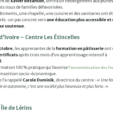
re de
Xavier Bezanson
, offrira un hébergement aux jeune
ts issus de familles défavorisées.
timents, une chapelle, une cuisine et des sanitaires ont é
és : un pas concret vers
une éducation plus accessible et
se soutenue
.
d’Ivoire – Centre Les Étincelles
ctobre
, les apprenantes de la
formation en pâtisserie
ont 
ertificats
après trois mois d’un apprentissage intensif à
é
.
rmation 100 % pratique qui favorise
l’autonomisation des 
r insertion socio-économique.
l’a rappelé
Carole Dominik
, directrice du centre : «
Une f
e et autonome, c’est une société plus heureuse et plus forte.
»
Île de Lérins