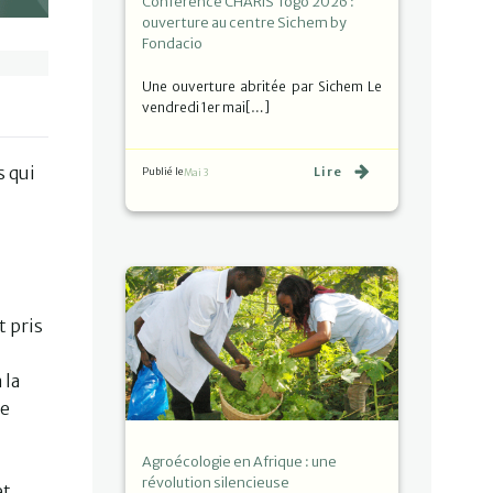
Conférence CHARIS Togo 2026 :
ouverture au centre Sichem by
Fondacio
Une ouverture abritée par Sichem Le
vendredi 1er mai[…]
s qui
Lire
Publié le
Mai 3
t pris
 la
re
Agroécologie en Afrique : une
révolution silencieuse
et