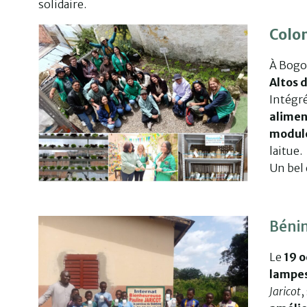
solidaire.
Colo
À Bogo
Altos 
Intégr
alimen
module
laitue.
Un bel
Bénin
Le
19 
lampes
Jaricot
,