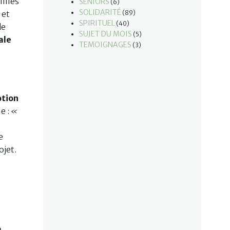
illies
SÉNIORS
(6)
SOLIDARITÉ
 et
(89)
SPIRITUEL
(40)
de
SUJET DU MOIS
(5)
ale
TEMOIGNAGES
(3)
otion
e :
«
e
ojet.
a