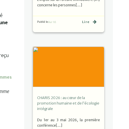
s
concerne les personnes[…]
té
 une
Lire
Publié le
Avr 16
reçu
femmes
emme
CHARIS 2026 : au cœur de la
promotion humaine et de l’écologie
intégrale
Du 1er au 3 mai 2026, la première
conférence[…]