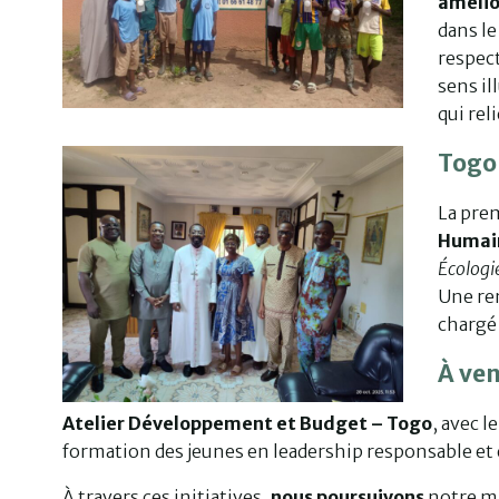
amélio
dans le
respec
sens i
qui rel
Togo
La pre
Humai
Écologie
Une ren
chargé 
À ven
Atelier Développement et Budget – Togo
, avec l
formation des jeunes en leadership responsable et 
À travers ces initiatives,
nous poursuivons
notre mi