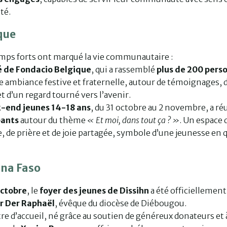
ité.
que
mps forts ont marqué la vie communautaire :
é de Fondacio Belgique
, qui a rassemblé
plus de 200 pers
e ambiance festive et fraternelle, autour de témoignages, 
t d’un regard tourné vers l’avenir.
-end jeunes 14-18 ans
, du 31 octobre au 2 novembre, a ré
pants
autour du thème
« Et moi, dans tout ça ? »
. Un espace 
, de prière et de joie partagée, symbole d’une jeunesse en 
ina Faso
octobre
, le
foyer des jeunes de Dissihn
a été officiellement
r Der Raphaël
, évêque du diocèse de Diébougou.
re d’accueil, né grâce au soutien de généreux donateurs et à