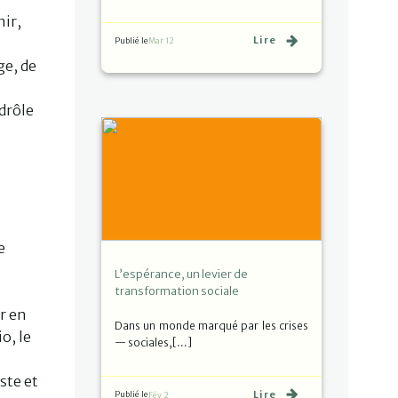
nir,
Lire
Publié le
Mar 12
ge, de
 drôle
e
L’espérance, un levier de
transformation sociale
r en
Dans un monde marqué par les crises
o, le
— sociales,[…]
ste et
Lire
Publié le
Fév 2