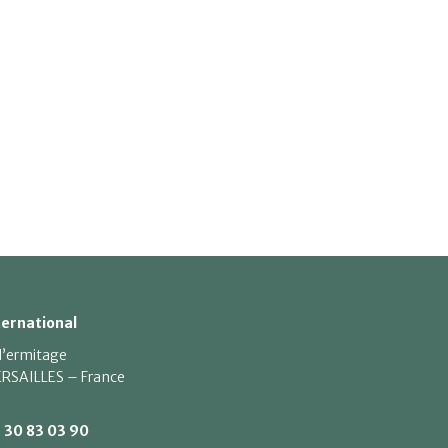
ternational
 l’ermitage
RSAILLES – France
1 30 83 03 90