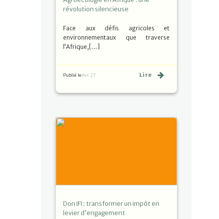
révolution silencieuse
Face aux défis agricoles et
environnementaux que traverse
l’Afrique,[…]
Lire
Publié le
Avr 27
Don IFI : transformer un impôt en
levier d’engagement