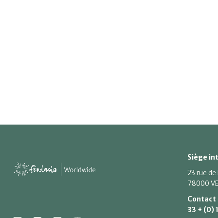
Siège in
23 rue de
78000 VE
Contact
33 + (0) 