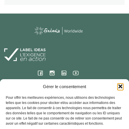
Gérer le consentement
Siège international
Pour offrir les meilleures expériences, nous utilisons des technologies
23 rue de l’ermitage
telles que les cookies pour stocker et/ou accéder aux informations des
78000 VERSAILLES – France
appareils. Le fait de consentir à ces technologies nous permettra de traiter
des données telles que le comportement de navigation ou les ID uniques
Contact
sur ce site. Le fait de ne pas consentir ou de retirer son consentement peut
33 + (0) 1 30 83 03 90
avoir un effet négatif sur certaines caractéristiques et fonctions.