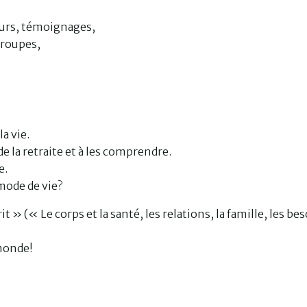
eurs, témoignages,
groupes,
la vie.
 la retraite et à les comprendre.
e.
mode de vie?
» (« Le corps et la santé, les relations, la famille, les bes
 monde!