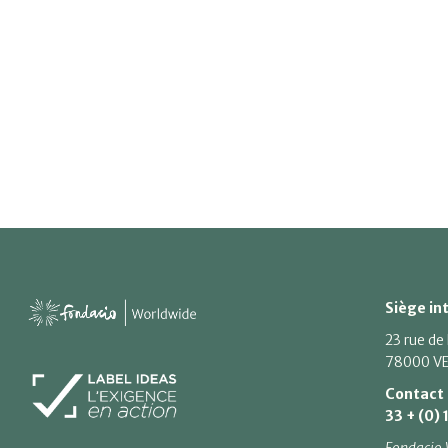
Siège in
23 rue de
78000 VE
Contact
33 + (0) 