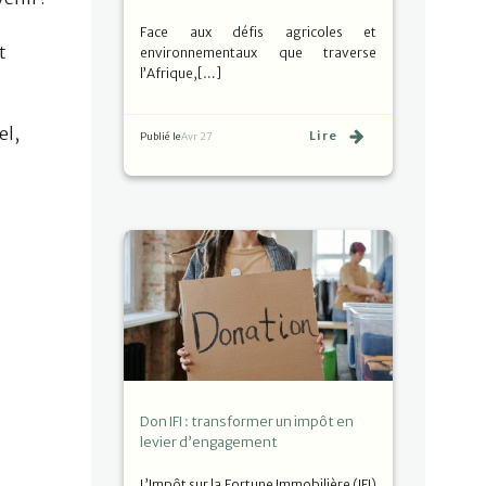
Face aux défis agricoles et
t
environnementaux que traverse
l’Afrique,[…]
el,
Lire
Publié le
Avr 27
Don IFI : transformer un impôt en
levier d’engagement
L’Impôt sur la Fortune Immobilière (IFI)