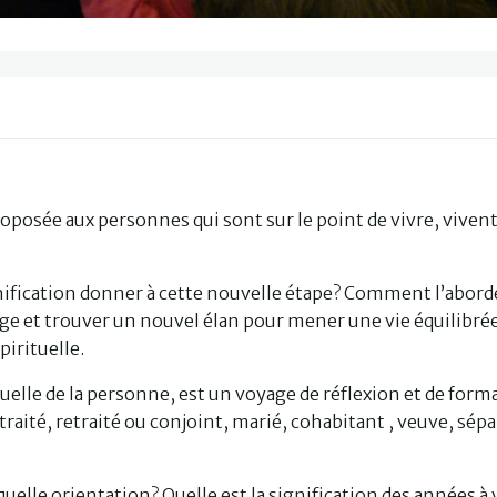
oposée aux personnes qui sont sur le point de vivre, viven
nification donner à cette nouvelle étape? Comment l’abord
age et trouver un nouvel élan pour mener une vie équilibrée
pirituelle.
tuelle de la personne, est un voyage de réflexion et de form
raité, retraité ou conjoint, marié, cohabitant , veuve, sépa
: quelle orientation? Quelle est la signification des années à 