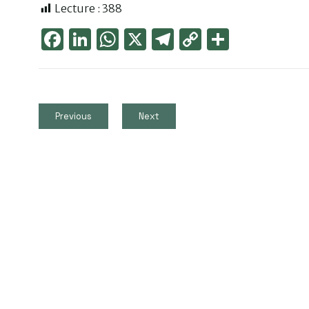
Lecture :
388
Face
Link
Wha
X
Tele
Cop
Part
boo
edIn
tsAp
gra
y
ager
k
p
m
Link
Previous
Next