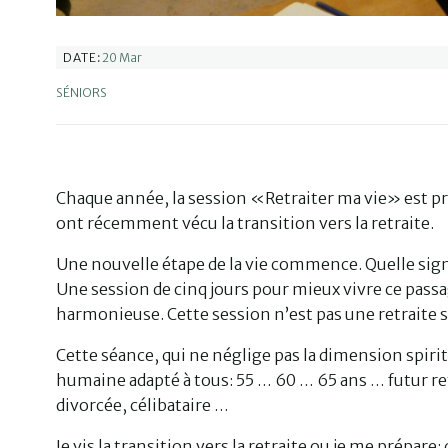
20 Mar
DATE:
SÉNIORS
Chaque année, la session «Retraiter ma vie» est pr
ont récemment vécu la transition vers la retraite.
Une nouvelle étape de la vie commence. Quelle sig
Une session de cinq jours pour mieux vivre ce pass
harmonieuse. Cette session n’est pas une retraite s
Cette séance, qui ne néglige pas la dimension spiri
humaine adapté à tous: 55 … 60 … 65 ans … futur ret
divorcée, célibataire …
Je vis la transition vers la retraite ou je me prépare