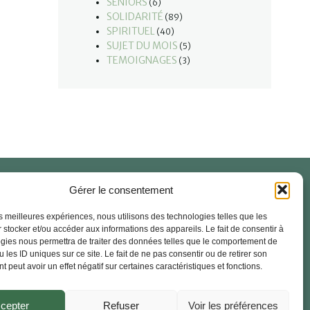
SÉNIORS
(6)
SOLIDARITÉ
(89)
SPIRITUEL
(40)
SUJET DU MOIS
(5)
TEMOIGNAGES
(3)
Gérer le consentement
 signale (Abus)
Documents officiels
Foire aux Questions
les meilleures expériences, nous utilisons des technologies telles que les
 stocker et/ou accéder aux informations des appareils. Le fait de consentir à
ntions Légales
RGPD – Politique de confidentialité
gies nous permettra de traiter des données telles que le comportement de
 les ID uniques sur ce site. Le fait de ne pas consentir ou de retirer son
litique des cookies
 peut avoir un effet négatif sur certaines caractéristiques et fonctions.
cepter
Refuser
Voir les préférences