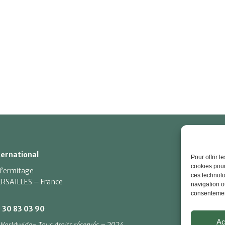
Je
ternational
Pour offrir 
cookies pour
 l’ermitage
Me
ces technolo
RSAILLES – France
navigation ou
Po
consentement
1 30 83 03 90
Ac