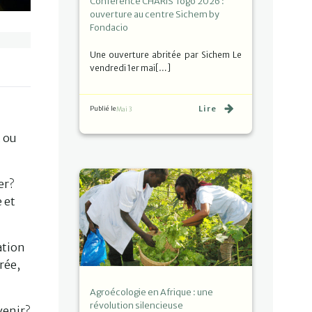
Conférence CHARIS Togo 2026 :
ouverture au centre Sichem by
Fondacio
Une ouverture abritée par Sichem Le
vendredi 1er mai[…]
Lire
Publié le
Mai 3
t ou
er?
 et
ation
rée,
Agroécologie en Afrique : une
révolution silencieuse
venir?