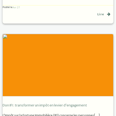
Publié le
Avr 27
Lire
Don IFI : transformer un impôt en levier d’engagement
L’Impôt sur la Fortune Immobilière (IFI) concerne les personnes[…]