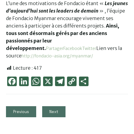
L’une des motivations de Fondacio étant «
Les jeunes
d’aujourd’hui sont les leaders de demain
» , l’équipe
de Fondacio Myanmar encourage vivement ses
anciens à participer à ces différents projets.
Ainsi,
tous sont désormais gérés par des anciens
passionnés par leur
développement.
Lien vers la
Partager
Facebook
Twitter
source
http://fondacio-asia.org/myanmar/
Lecture :
417
Face
Link
Wha
X
Tele
Cop
Part
boo
edIn
tsAp
gra
y
ager
k
p
m
Link
Previous
Next