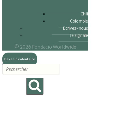
Chili
Colombie
Ecrivez-nous
Je signale
© 2026 Fondacio Worldwide
Devenir volontaire
Faire un don